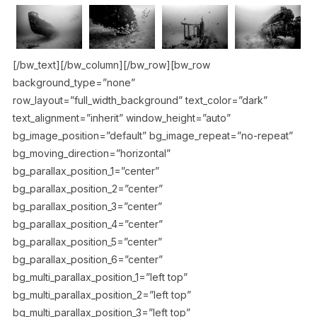
[/bw_text][/bw_column][/bw_row][bw_row
background_type=”none”
row_layout=”full_width_background” text_color=”dark”
text_alignment=”inherit” window_height=”auto”
bg_image_position=”default” bg_image_repeat=”no-repeat”
bg_moving_direction=”horizontal”
bg_parallax_position_1=”center”
bg_parallax_position_2=”center”
bg_parallax_position_3=”center”
bg_parallax_position_4=”center”
bg_parallax_position_5=”center”
bg_parallax_position_6=”center”
bg_multi_parallax_position_1=”left top”
bg_multi_parallax_position_2=”left top”
bg_multi_parallax_position_3=”left top”