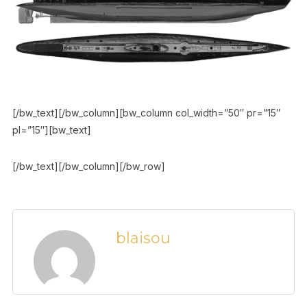
[/bw_text][/bw_column][bw_column col_width=”50″ pr=”15″
pl=”15″][bw_text]
[/bw_text][/bw_column][/bw_row]
Le Rubis
blaisou