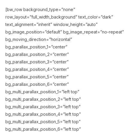
[bw_row background_type=”none”
row_layout=”full_width_background” text_color=”dark”
text_alignment=”inherit” window_height=”auto”
bg_image_position=”default” bg_image_repeat=”no-repeat”
bg_moving_direction=”horizontal”
bg_parallax_position_1=”center”
bg_parallax_position_2=”center”
bg_parallax_position_3=”center”
bg_parallax_position_4=”center”
bg_parallax_position_5=”center”
bg_parallax_position_6=”center”
bg_multi_parallax_position_1=”left top”
bg_multi_parallax_position_2=”left top”
bg_multi_parallax_position_3=”left top”
bg_multi_parallax_position_4=”left top”
bg_multi_parallax_position_5=”left top”
bg_multi_parallax_position_6=”left top”