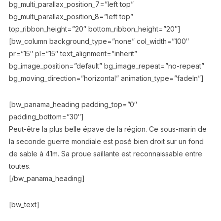
bg_multi_parallax_position_7=”left top”
bg_multi_parallax_position_8=”left top”
top_ribbon_height=”20″ bottom_ribbon_height=”20″]
[bw_column background_type=”none” col_width=”100″
pr=”15″ pl=”15″ text_alignment=”inherit”
bg_image_position=”default” bg_image_repeat=”no-repeat”
bg_moving_direction=”horizontal” animation_type=”fadeIn”]
[bw_panama_heading padding_top=”0″
padding_bottom=”30″]
Peut-être la plus belle épave de la région. Ce sous-marin de
la seconde guerre mondiale est posé bien droit sur un fond
de sable à 41m. Sa proue saillante est reconnaissable entre
toutes.
[/bw_panama_heading]
[bw_text]