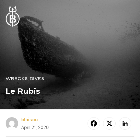
WRECKS
,
DIVES
Le Rubis
blaisou
April 21, 2020