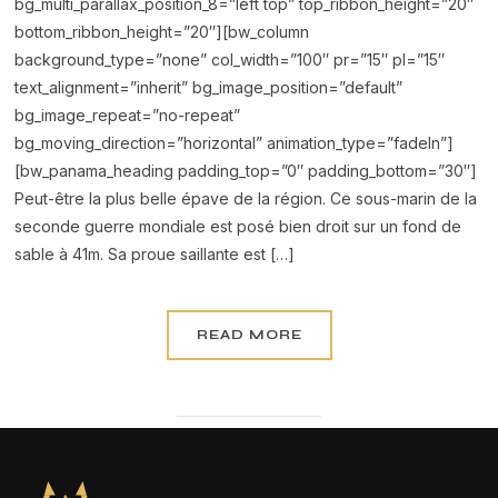
bg_multi_parallax_position_8=”left top” top_ribbon_height=”20″
bottom_ribbon_height=”20″][bw_column
background_type=”none” col_width=”100″ pr=”15″ pl=”15″
text_alignment=”inherit” bg_image_position=”default”
bg_image_repeat=”no-repeat”
bg_moving_direction=”horizontal” animation_type=”fadeIn”]
[bw_panama_heading padding_top=”0″ padding_bottom=”30″]
Peut-être la plus belle épave de la région. Ce sous-marin de la
seconde guerre mondiale est posé bien droit sur un fond de
sable à 41m. Sa proue saillante est […]
READ MORE