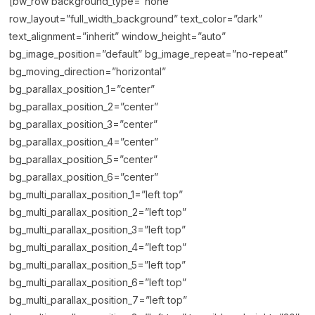
[bw_row background_type=”none”
row_layout=”full_width_background” text_color=”dark”
text_alignment=”inherit” window_height=”auto”
bg_image_position=”default” bg_image_repeat=”no-repeat”
bg_moving_direction=”horizontal”
bg_parallax_position_1=”center”
bg_parallax_position_2=”center”
bg_parallax_position_3=”center”
bg_parallax_position_4=”center”
bg_parallax_position_5=”center”
bg_parallax_position_6=”center”
bg_multi_parallax_position_1=”left top”
bg_multi_parallax_position_2=”left top”
bg_multi_parallax_position_3=”left top”
bg_multi_parallax_position_4=”left top”
bg_multi_parallax_position_5=”left top”
bg_multi_parallax_position_6=”left top”
bg_multi_parallax_position_7=”left top”